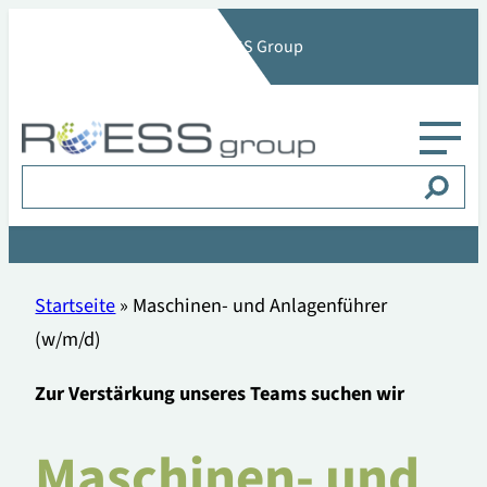
Zum
Deine Karriere in der ROESS Group
Inhalt
springen
Suchen
Startseite
»
Maschinen- und Anlagenführer
(w/m/d)
Zur Verstärkung unseres Teams suchen wir
Maschinen- und